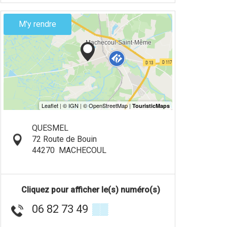
M'y rendre
QUESMEL
72 Route de Bouin
44270
MACHECOUL
Cliquez pour afficher le(s) numéro(s)
06 82 73 49
▒▒