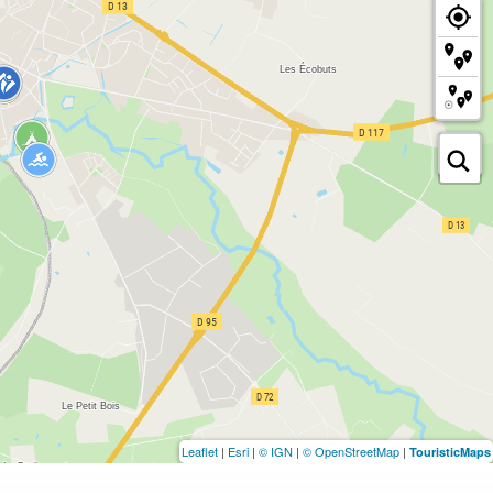
Leaflet
|
Esri
|
© IGN
|
© OpenStreetMap
|
TouristicMaps