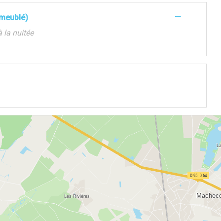
—
(meublé)
à la nuitée