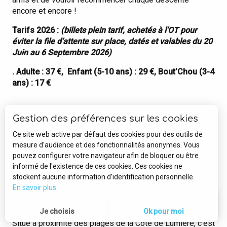
encore et encore !
Tarifs 2026 :
(billets plein tarif, achetés à l’OT pour
éviter la file d’attente sur place, datés et valables du 20
Juin au 6 Septembre 2026)
. Adulte : 37 €, Enfant (5-10 ans) : 29 €, Bout’Chou (3-4
ans) : 17 €
Gestion des préférences sur les cookies
Ce site web active par défaut des cookies pour des outils de
Le plus grand parc de loisirs de Vendée
mesure d'audience et des fonctionnalités anonymes. Vous
pouvez configurer votre navigateur afin de bloquer ou être
O’FUN PARK
informé de l'existence de ces cookies. Ces cookies ne
stockent aucune information d’identification personnelle.
En savoir plus
Le plus grand parc de loisirs de Vendée vous accueille
--°
MENU
d’avril à septembre en plein cœur de la forêt.
Je choisis
Ok pour moi
Recherche
Voir les 
Situé à proximité des plages de la Côte de Lumière, c’est