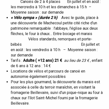
Canoës de 2 à 4 places En juillet et en août :
les mercredis à 10 h et les dimanches à 15 h –
Moyenne saison : sur demande
« Vélo sympa » (durée 2 h)
Avec le guide, place à
une découverte de Machecoul petite cité riche d’un
patrimoine remarquable : l’abbaye, l’église aux deux
flèches, le four à chaux… Entre bocage et marais
Vélos standards, remorques et porte-
bébés En juillet et
en août : les vendredis à 10 h – Moyenne saison :
sur demande
Tarifs :
Adulte ( +12 ans) 21 €
au lieu de 23 €
, enfant
de 6 ans à 12 ans : 14 €
Locations de vélos et parcours de canoë en
autonomie également possibles
Pour les plus gourmand, la découverte du marais est
associée à celle du terroir maraîchin, en visitant la
fromagerie Beillevaire, suivi d’un pique-nique au four à
chaux sur l’îlot Saint-Michel fourni par la fromagerie
Beillevaire.