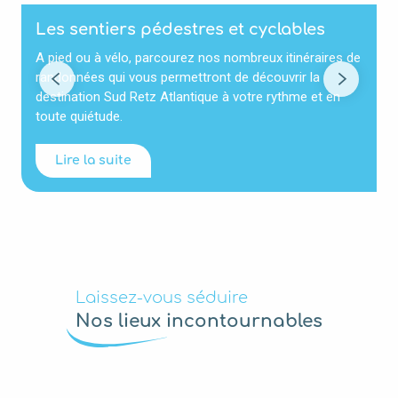
Les sentiers pédestres et cyclables
A pied ou à vélo, parcourez nos nombreux itinéraires de
R
randonnées qui vous permettront de découvrir la
R
destination Sud Retz Atlantique à votre rythme et en
g
toute quiétude.
v
Lire la suite
Laissez-vous séduire
Nos lieux incontournables