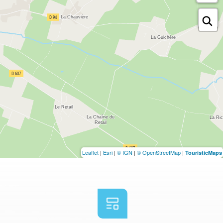
Leaflet
|
Esri
|
© IGN
|
© OpenStreetMap
|
TouristicMaps