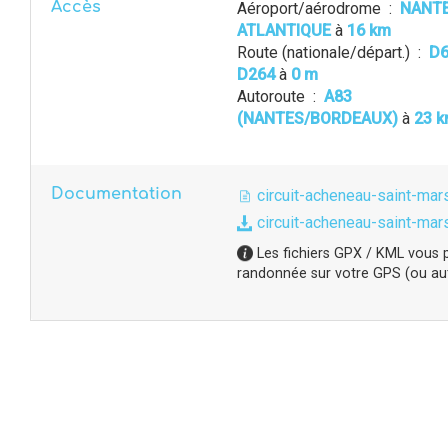
Accès
Aéroport/aérodrome
:
NANT
ATLANTIQUE
à
16 km
Route (nationale/départ.)
:
D6
D264
à
0 m
Autoroute
:
A83
(NANTES/BORDEAUX)
à
23 
Documentation
circuit-acheneau-saint-mar
circuit-acheneau-saint-mar
Les fichiers GPX / KML vous p
randonnée sur votre GPS (ou autr