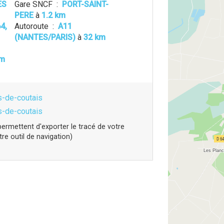
ES
Gare SNCF
:
PORT-SAINT-
PERE
à
1.2 km
4,
Autoroute
:
A11
(NANTES/PARIS)
à
32 km
km
s-de-coutais
s-de-coutais
ermettent d'exporter le tracé de votre
e outil de navigation)