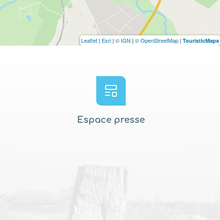
Leaflet
|
Esri
|
© IGN
|
© OpenStreetMap
|
TouristicMaps
Espace presse