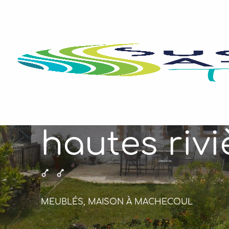
Aller
au
contenu
principal
Gîtes des
hautes rivi
MEUBLÉS,
MAISON
À MACHECOUL