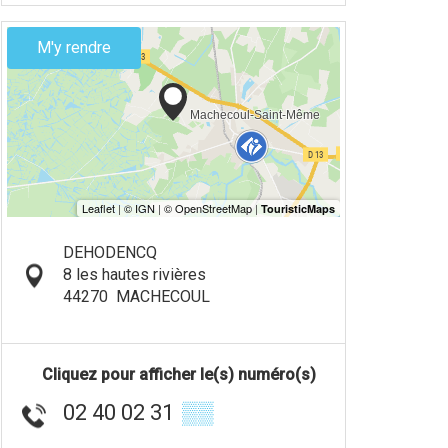
M'y rendre
DEHODENCQ
8 les hautes rivières
44270
MACHECOUL
Cliquez pour afficher le(s) numéro(s)
02 40 02 31
▒▒