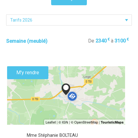
€
€
De
2340
à
3100
Semaine (meublé)
M'y rendre
Mme Stéphanie BOLTEAU