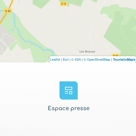
Leaflet
|
Esri
|
© IGN
|
© OpenStreetMap
|
TouristicMaps
Espace presse