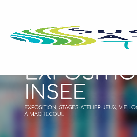
Aller
au
contenu
principal
EXPOSITI
INSEE
EXPOSITION,
STAGES-ATELIER-JEUX,
VIE L
À MACHECOUL