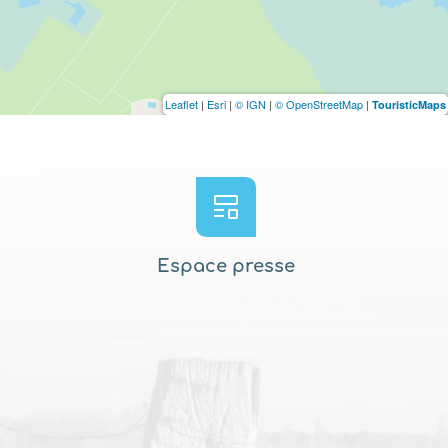
Leaflet
|
Esri
|
© IGN
|
© OpenStreetMap
|
TouristicMaps
Espace presse